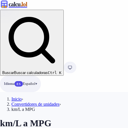
calcu
.lol
Buscar
Buscar calculadoras
Ctrl
K
Idioma
Español
ES
Inicio
›
Convertidores de unidades
›
km/L a MPG
km/L a MPG