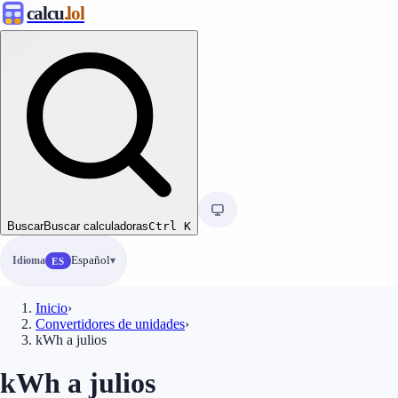
calcu
.lol
Buscar
Buscar calculadoras
Ctrl
K
Idioma
Español
ES
Inicio
›
Convertidores de unidades
›
kWh a julios
kWh a julios