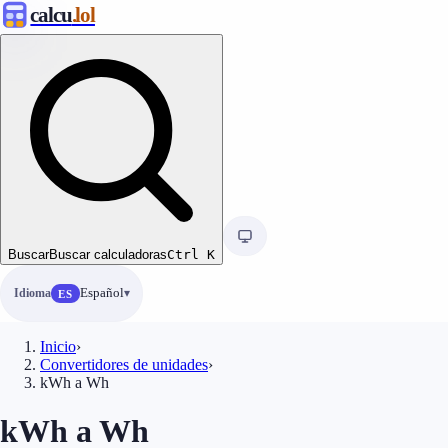
calcu
.lol
Buscar
Buscar calculadoras
Ctrl
K
Idioma
Español
ES
Inicio
›
Convertidores de unidades
›
kWh a Wh
kWh a Wh