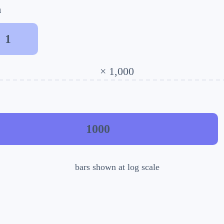
h
1
× 1,000
1000
bars shown at log scale