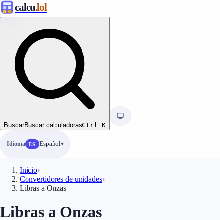
calcu
.lol
Buscar
Buscar calculadoras
Ctrl
K
Idioma
Español
ES
Inicio
›
Convertidores de unidades
›
Libras a Onzas
Libras a Onzas