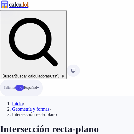
calcu
.lol
Buscar
Buscar calculadoras
Ctrl
K
Idioma
Español
ES
Inicio
›
Geometría y formas
›
Intersección recta-plano
Intersección recta-plano