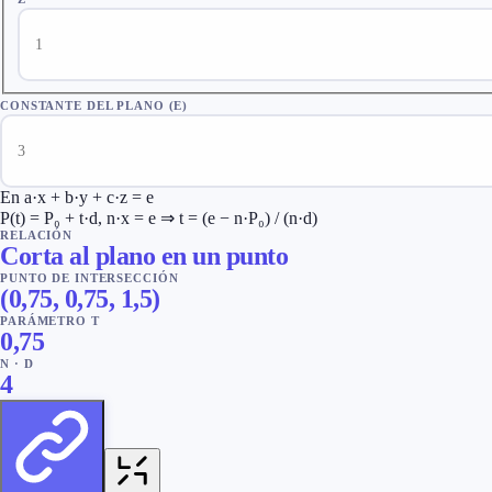
CONSTANTE DEL PLANO (E)
En a·x + b·y + c·z = e
P(t) = P₀ + t·d, n·x = e ⇒ t = (e − n·P₀) / (n·d)
RELACIÓN
Corta al plano en un punto
PUNTO DE INTERSECCIÓN
(
0,75
,
0,75
,
1,5
)
PARÁMETRO T
0,75
N · D
4