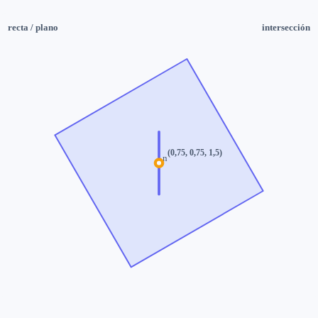
recta
/
plano
intersección
(
0,75
,
0,75
,
1,5
)
n