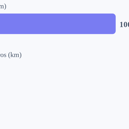
(m)
10
os (km)