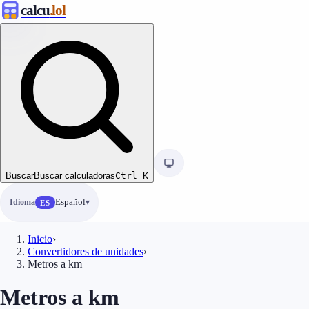
calcu
.lol
Buscar
Buscar calculadoras
Ctrl
K
Idioma
Español
ES
Inicio
›
Convertidores de unidades
›
Metros a km
Metros a km