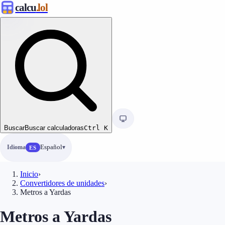
calcu
.lol
Buscar
Buscar calculadoras
Ctrl
K
Idioma
Español
ES
Inicio
›
Convertidores de unidades
›
Metros a Yardas
Metros a Yardas