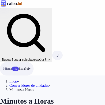
calcu
.lol
Buscar
Buscar calculadoras
Ctrl
K
Idioma
Español
ES
Inicio
›
Convertidores de unidades
›
Minutos a Horas
Minutos a Horas