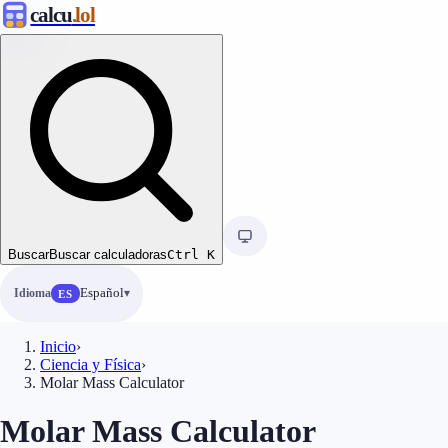
calcu
.lol
Buscar
Buscar calculadoras
Ctrl
K
Idioma
Español
ES
Inicio
›
Ciencia y Física
›
Molar Mass Calculator
Molar Mass Calculator