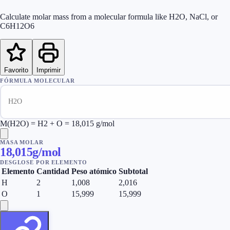
Calculate molar mass from a molecular formula like H2O, NaCl, or
C6H12O6
Favorito
Imprimir
FÓRMULA MOLECULAR
M(H2O) = H2 + O = 18,015 g/mol
MASA MOLAR
18,015
g/mol
DESGLOSE POR ELEMENTO
Elemento
Cantidad
Peso atómico
Subtotal
H
2
1,008
2,016
O
1
15,999
15,999