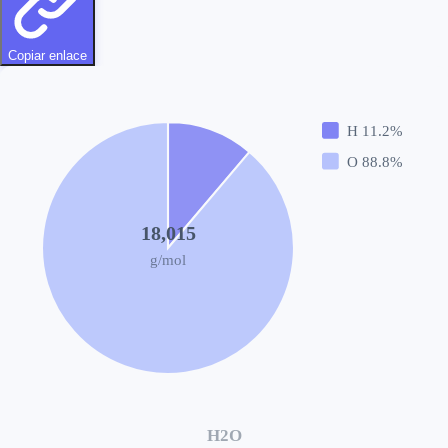
Copiar enlace
H
11.2
%
O
88.8
%
18,015
g/mol
H2O