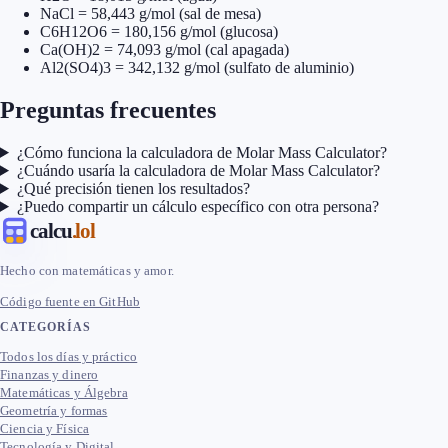
NaCl = 58,443 g/mol (sal de mesa)
C6H12O6 = 180,156 g/mol (glucosa)
Ca(OH)2 = 74,093 g/mol (cal apagada)
Al2(SO4)3 = 342,132 g/mol (sulfato de aluminio)
Preguntas frecuentes
¿Cómo funciona la calculadora de Molar Mass Calculator?
¿Cuándo usaría la calculadora de Molar Mass Calculator?
¿Qué precisión tienen los resultados?
¿Puedo compartir un cálculo específico con otra persona?
calcu
.lol
Hecho con matemáticas y amor.
Código fuente en GitHub
CATEGORÍAS
Todos los días y práctico
Finanzas y dinero
Matemáticas y Álgebra
Geometría y formas
Ciencia y Física
Tecnología y Digital