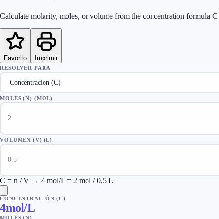
Calculate molarity, moles, or volume from the concentration formula C
Favorito
Imprimir
RESOLVER PARA
MOLES (N)
(MOL)
VOLUMEN (V)
(L)
C = n / V → 4 mol/L = 2 mol / 0,5 L
CONCENTRACIÓN (C)
4
mol/L
MOLES (N)