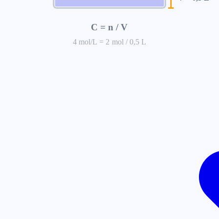
C = n / V
4
mol/L =
2
mol /
0,5
L