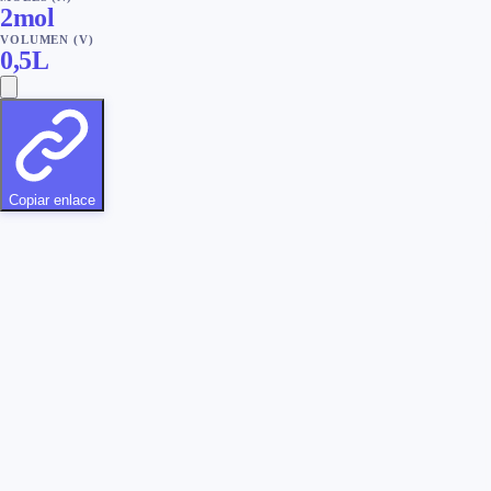
2
mol
VOLUMEN (V)
0,5
L
Copiar enlace