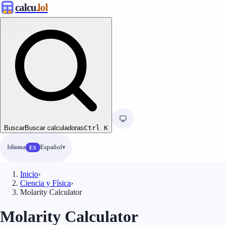
calcu
.lol
Buscar
Buscar calculadoras
Ctrl
K
Idioma
Español
ES
Inicio
›
Ciencia y Física
›
Molarity Calculator
Molarity Calculator