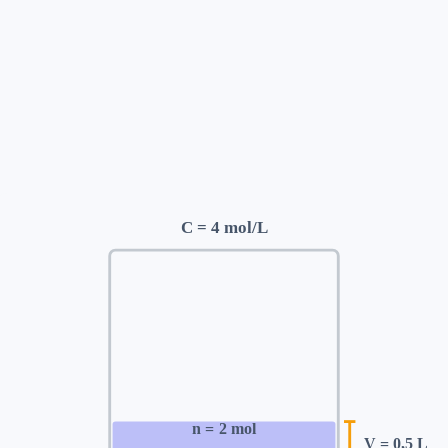
C =
4
mol/L
n =
2
mol
V =
0,5
L