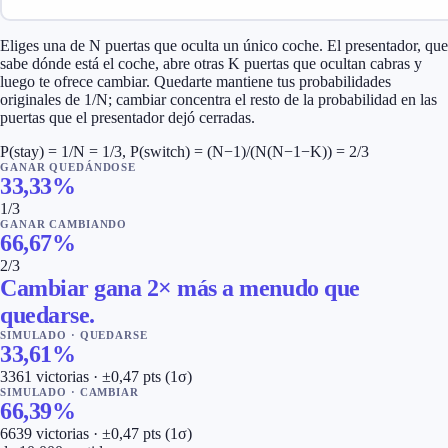
Eliges una de N puertas que oculta un único coche. El presentador, que
sabe dónde está el coche, abre otras K puertas que ocultan cabras y
luego te ofrece cambiar. Quedarte mantiene tus probabilidades
originales de 1/N; cambiar concentra el resto de la probabilidad en las
puertas que el presentador dejó cerradas.
P(stay) = 1/N = 1/3, P(switch) = (N−1)/(N(N−1−K)) = 2/3
GANAR QUEDÁNDOSE
33,33
%
1/3
GANAR CAMBIANDO
66,67
%
2/3
Cambiar gana 2× más a menudo que
quedarse.
SIMULADO
·
QUEDARSE
33,61
%
3361
victorias
·
±0,47 pts (1σ)
SIMULADO
·
CAMBIAR
66,39
%
6639
victorias
·
±0,47 pts (1σ)