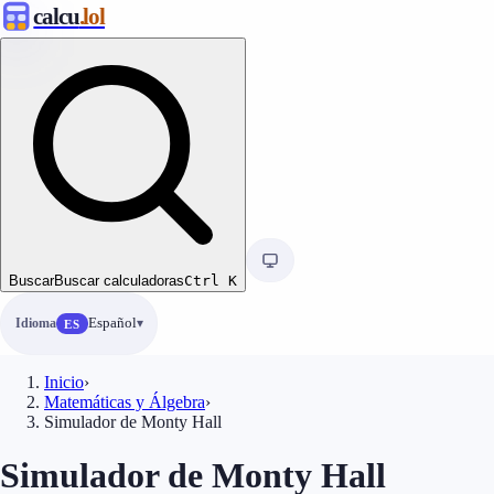
calcu
.lol
Buscar
Buscar calculadoras
Ctrl
K
Idioma
Español
ES
Inicio
›
Matemáticas y Álgebra
›
Simulador de Monty Hall
Simulador de Monty Hall