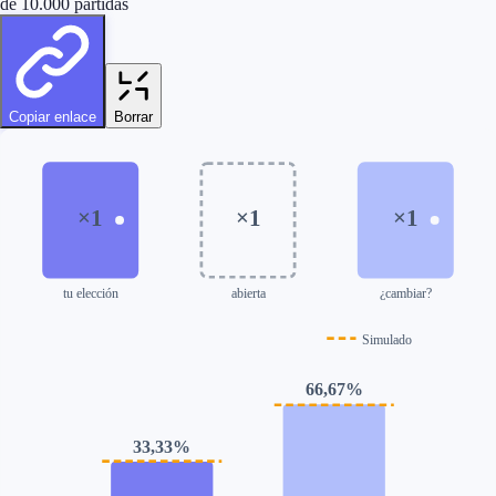
de 10.000 partidas
Copiar enlace
Borrar
×
1
×
1
×
1
tu elección
abierta
¿cambiar?
Simulado
66,67
%
33,33
%