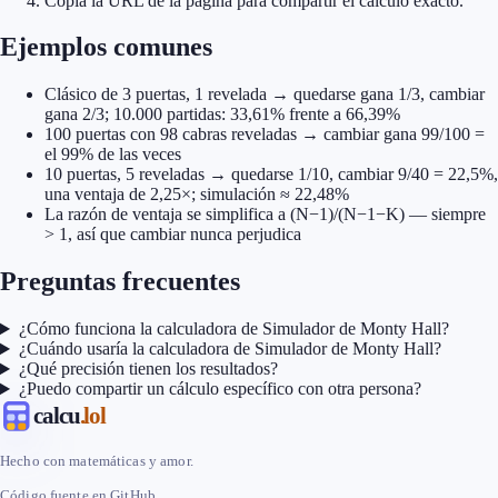
Copia la URL de la página para compartir el cálculo exacto.
Ejemplos comunes
Clásico de 3 puertas, 1 revelada → quedarse gana 1/3, cambiar
gana 2/3; 10.000 partidas: 33,61% frente a 66,39%
100 puertas con 98 cabras reveladas → cambiar gana 99/100 =
el 99% de las veces
10 puertas, 5 reveladas → quedarse 1/10, cambiar 9/40 = 22,5%,
una ventaja de 2,25×; simulación ≈ 22,48%
La razón de ventaja se simplifica a (N−1)/(N−1−K) — siempre
> 1, así que cambiar nunca perjudica
Preguntas frecuentes
¿Cómo funciona la calculadora de Simulador de Monty Hall?
¿Cuándo usaría la calculadora de Simulador de Monty Hall?
¿Qué precisión tienen los resultados?
¿Puedo compartir un cálculo específico con otra persona?
calcu
.lol
Hecho con matemáticas y amor.
Código fuente en GitHub