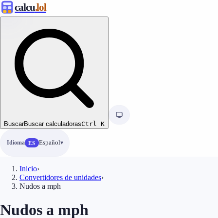
calcu
.lol
Buscar
Buscar calculadoras
Ctrl
K
Idioma
Español
ES
Inicio
›
Convertidores de unidades
›
Nudos a mph
Nudos a mph