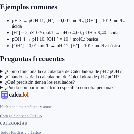
Ejemplos comunes
pH 3 → pOH 11, [H⁺] = 0,001 mol/L, [OH⁻] = 10⁻¹¹ mol/L:
ácida
[H⁺] = 2,5×10⁻⁵ mol/L → pH ≈ 4,60, pOH ≈ 9,40: ácida
pOH 4 → pH 10, [OH⁻] = 10⁻⁴ mol/L: básica
[OH⁻] = 0,01 mol/L → pH 12, [H⁺] = 10⁻¹² mol/L: básica
Preguntas frecuentes
¿Cómo funciona la calculadora de Calculadora de pH / pOH?
¿Cuándo usaría la calculadora de Calculadora de pH / pOH?
¿Qué precisión tienen los resultados?
¿Puedo compartir un cálculo específico con otra persona?
calcu
.lol
Hecho con matemáticas y amor.
Código fuente en GitHub
CATEGORÍAS
Todos los días y práctico