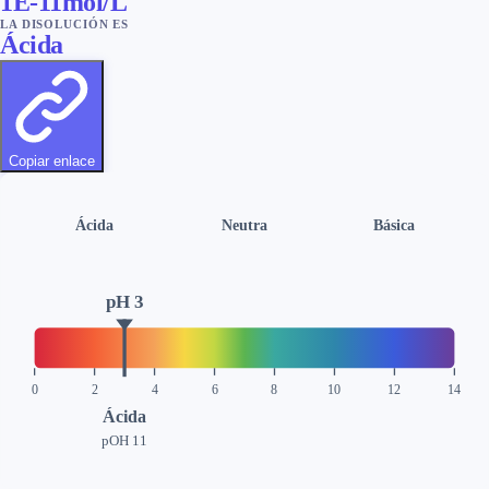
1E-11
mol/L
LA DISOLUCIÓN ES
Ácida
Copiar enlace
Ácida
Neutra
Básica
pH
3
0
2
4
6
8
10
12
14
Ácida
pOH
11