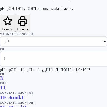
pH, pOH, [H⁺] y [OH⁻] con una escala de acidez
Favorito
Imprimir
MAGNITUD CONOCIDA
PH
pH + pOH = 14 · pH = −log₁₀[H⁺] · [H⁺][OH⁻] = 1.0×10⁻¹⁴
PH
3
POH
11
CONCENTRACIÓN [H⁺]
1E-3
mol/L
CONCENTRACIÓN [OH⁻]