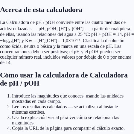
Acerca de esta calculadora
La Calculadora de pH / pOH convierte entre las cuatro medidas de
acidez enlazadas — pH, pOH, [H⁺] y [OH⁻] — a partir de cualquiera
de ellas, usando las relaciones del agua a 25 °C: pH + pOH = 14, pH =
−log₁₀[H⁺] y Kw = [H⁺][OH⁻] = 1,0×10⁻¹⁴. Clasifica la disolución
como ácida, neutra o básica y la marca en una escala de pH. Las
concentraciones deben ser positivas; el pH y el pOH pueden ser
cualquier número real, incluidos valores por debajo de 0 o por encima
de 14.
Cómo usar la calculadora de Calculadora
de pH / pOH
Introduce las magnitudes que conoces, usando las unidades
mostradas en cada campo.
Lee los resultados calculados — se actualizan al instante
mientras escribes.
Usa la explicación visual para ver cómo se relacionan las
magnitudes.
Copia la URL de la página para compartir el cálculo exacto.