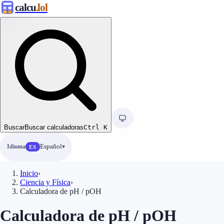
calcu
.lol
Buscar
Buscar calculadoras
Ctrl
K
Idioma
Español
ES
Inicio
›
Ciencia y Física
›
Calculadora de pH / pOH
Calculadora de pH / pOH