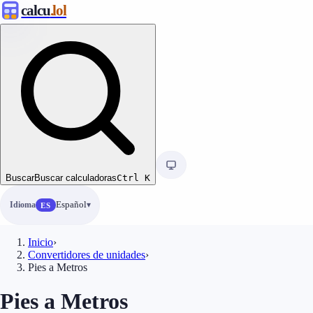
calcu
.lol
Buscar
Buscar calculadoras
Ctrl
K
Idioma
Español
ES
Inicio
›
Convertidores de unidades
›
Pies a Metros
Pies a Metros