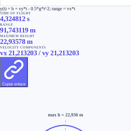
y(t) = h + vy*t - 0.5*g*t^2; range = vx*t
TIME OF FLIGHT
4,324812
s
RANGE
91,743119
m
MAXIMUM HEIGHT
22,93578
m
VELOCITY COMPONENTS
vx
21,213203
/ vy
21,213203
Copiar enlace
max h
= 22,936 m