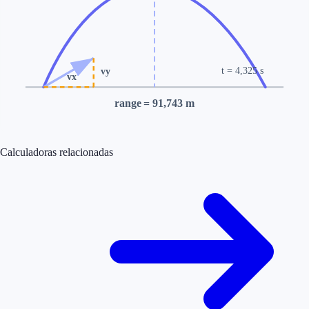
t
= 4,325 s
vy
vx
range
= 91,743 m
Calculadoras relacionadas