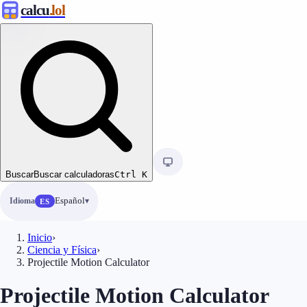
calcu
.lol
Buscar
Buscar calculadoras
Ctrl
K
Idioma
Español
ES
Inicio
›
Ciencia y Física
›
Projectile Motion Calculator
Projectile Motion Calculator