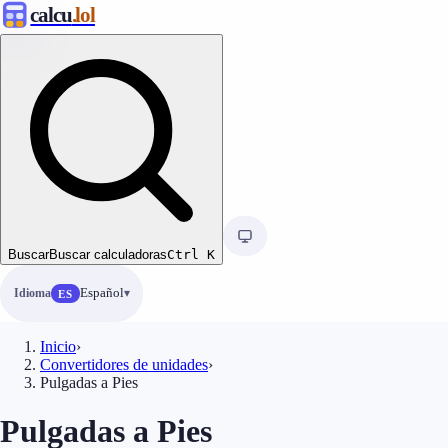
calcu
.lol
Buscar
Buscar calculadoras
Ctrl
K
Idioma
Español
ES
Inicio
›
Convertidores de unidades
›
Pulgadas a Pies
Pulgadas a Pies