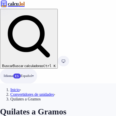
calcu
.lol
Buscar
Buscar calculadoras
Ctrl
K
Idioma
Español
ES
Inicio
›
Convertidores de unidades
›
Quilates a Gramos
Quilates a Gramos