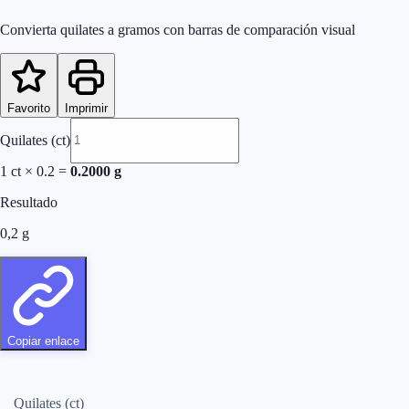
Convierta quilates a gramos con barras de comparación visual
Favorito
Imprimir
Quilates (ct)
1
ct
×
0.2
=
0.2000
g
Resultado
0,2
g
Copiar enlace
Quilates (ct)