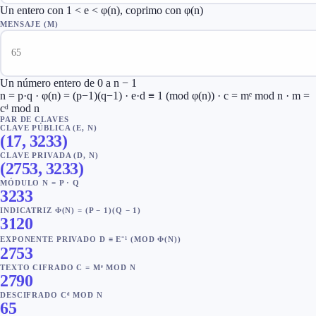
Un entero con 1 < e < φ(n), coprimo con φ(n)
MENSAJE (M)
Un número entero de 0 a n − 1
n = p·q · φ(n) = (p−1)(q−1) · e·d ≡ 1 (mod φ(n)) · c = mᵉ mod n · m =
cᵈ mod n
PAR DE CLAVES
CLAVE PÚBLICA (E, N)
(
17
,
3233
)
CLAVE PRIVADA (D, N)
(
2753
,
3233
)
MÓDULO N = P · Q
3233
INDICATRIZ Φ(N) = (P − 1)(Q − 1)
3120
EXPONENTE PRIVADO D ≡ E⁻¹ (MOD Φ(N))
2753
TEXTO CIFRADO C = Mᵉ MOD N
2790
DESCIFRADO Cᵈ MOD N
65