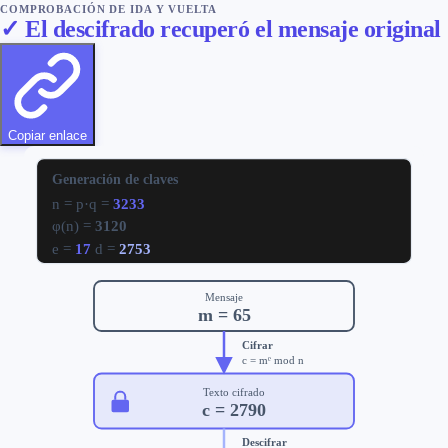
COMPROBACIÓN DE IDA Y VUELTA
✓ El descifrado recuperó el mensaje original
Copiar enlace
Generación de claves
n = p·q =
3233
φ(n) =
3120
e =
17
d =
2753
Mensaje
m =
65
Cifrar
c = mᵉ mod n
Texto cifrado
c =
2790
Descifrar