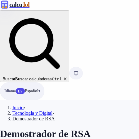
calcu
.lol
Buscar
Buscar calculadoras
Ctrl
K
Idioma
Español
ES
Inicio
›
Tecnología y Digital
›
Demostrador de RSA
Demostrador de RSA