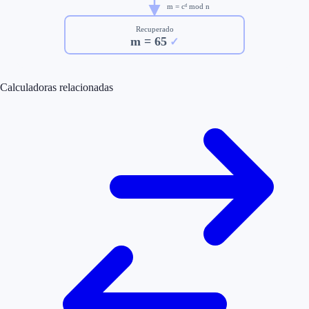
m = cᵈ mod n
Recuperado
m =
65
✓
Calculadoras relacionadas