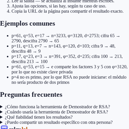
Lee la salida — se actualiza al instante mientras escribes.
Ajusta las opciones, si las hay, según tu caso de uso.
Copia la URL de la página para compartir el resultado exacto.
Ejemplos comunes
p=61, q=53, e=17 → n=3233, φ=3120, d=2753; cifra 65 →
2790, descifra 2790 → 65
p=11, q=13, e=7 → n=143, φ=120, d=103; cifra 9 → 48,
descifra 48 → 9
p=17, q=23, e=3 → n=391, φ=352, d=235; cifra 100 → 213,
descifra 213 → 100
p=61, q=53, e=15 → e comparte los factores 3 y 5 con φ=3120,
por lo que no existe clave privada
p=4 no es primo, por lo que RSA no puede iniciarse: el módulo
no sería producto de dos primos
Preguntas frecuentes
¿Cómo funciona la herramienta de Demostrador de RSA?
¿Cuándo usaría la herramienta de Demostrador de RSA?
¿Qué fiabilidad tienen los resultados?
¿Puedo compartir un resultado específico con otra persona?