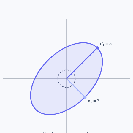
σ
₁
=
5
σ
₂
=
3