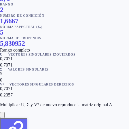
RANGO
2
NÚMERO DE CONDICIÓN
1,6667
NORMA ESPECTRAL (Σ₁)
5
NORMA DE FROBENIUS
5,830952
Rango completo
U — VECTORES SINGULARES IZQUIERDOS
0,7071
0,7071
Σ — VALORES SINGULARES
5
0
Vᵀ — VECTORES SINGULARES DERECHOS
0,7071
0,2357
Multiplicar U, Σ y Vᵀ de nuevo reproduce la matriz original A.