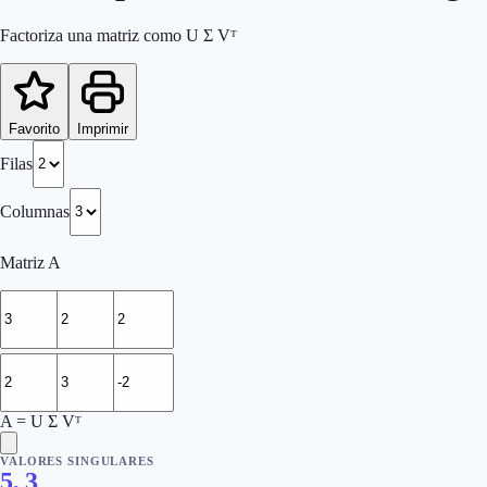
Factoriza una matriz como U Σ Vᵀ
Favorito
Imprimir
Filas
Columnas
Matriz A
A = U Σ Vᵀ
VALORES SINGULARES
5, 3