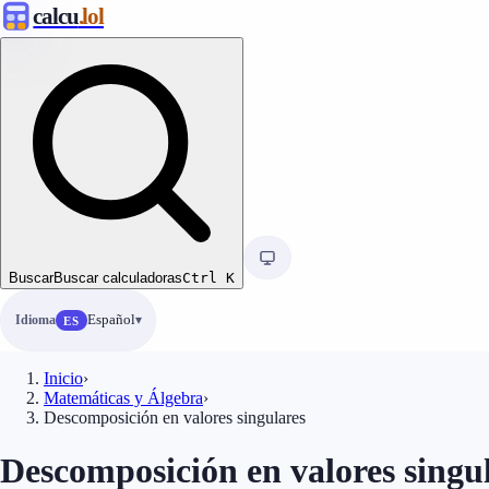
calcu
.lol
Buscar
Buscar calculadoras
Ctrl
K
Idioma
Español
ES
Inicio
›
Matemáticas y Álgebra
›
Descomposición en valores singulares
Descomposición en valores singu