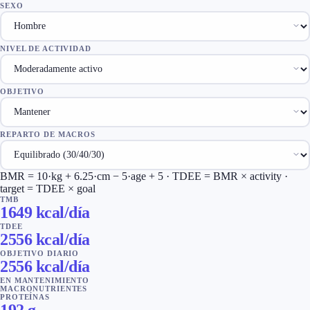
SEXO
NIVEL DE ACTIVIDAD
OBJETIVO
REPARTO DE MACROS
BMR = 10·kg + 6.25·cm − 5·age
+ 5
· TDEE = BMR × activity ·
target = TDEE × goal
TMB
1649
kcal/día
TDEE
2556
kcal/día
OBJETIVO DIARIO
2556
kcal/día
EN MANTENIMIENTO
MACRONUTRIENTES
PROTEÍNAS
192
g