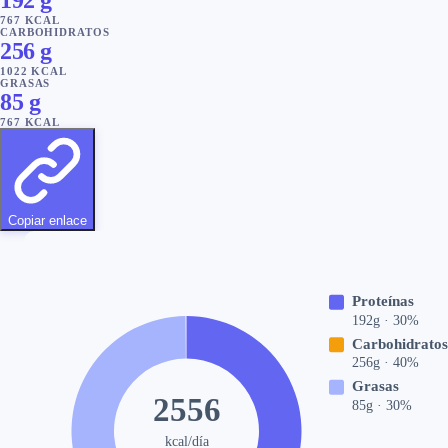
767
KCAL
CARBOHIDRATOS
256
g
1022
KCAL
GRASAS
85
g
767
KCAL
Copiar enlace
Proteínas
192
g
·
30
%
Carbohidratos
256
g
·
40
%
Grasas
2556
85
g
·
30
%
kcal/día