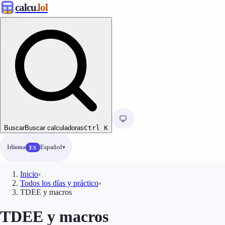
calcu
.lol
Buscar
Buscar calculadoras
Ctrl
K
Idioma
Español
ES
Inicio
›
Todos los días y práctico
›
TDEE y macros
TDEE y macros