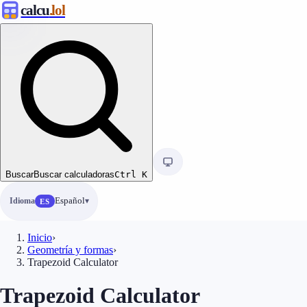
calcu
.lol
Buscar
Buscar calculadoras
Ctrl
K
Idioma
Español
ES
Inicio
›
Geometría y formas
›
Trapezoid Calculator
Trapezoid Calculator