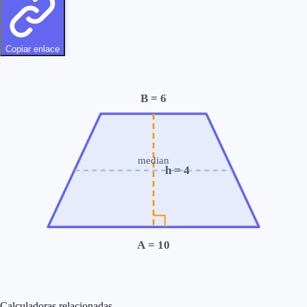
Copiar enlace
B
= 6
median
h
= 4
A
= 10
Calculadoras relacionadas