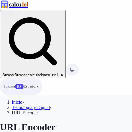
calcu
.lol
Buscar
Buscar calculadoras
Ctrl
K
Idioma
Español
ES
Inicio
›
Tecnología y Digital
›
URL Encoder
URL Encoder