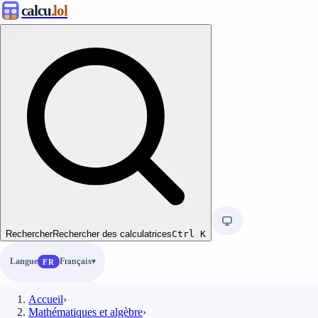
calcu
.lol
Rechercher
Rechercher des calculatrices
Ctrl
K
Langue
Français
FR
Accueil
›
Mathématiques et algèbre
›