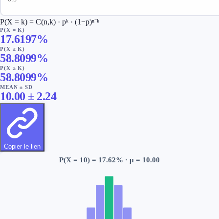
P(X = k) = C(n,k) · pᵏ · (1−p)ⁿ⁻ᵏ
P(X = K)
17.6197
%
P(X ≤ K)
58.8099
%
P(X ≥ K)
58.8099
%
MEAN ± SD
10.00
±
2.24
Copier le lien
P(X =
10
) =
17.62
% · μ =
10.00