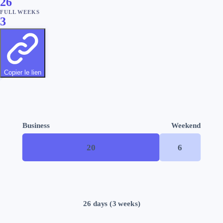
26
FULL WEEKS
3
Copier le lien
Business
Weekend
20
6
26
day
s
(
3
week
s
)