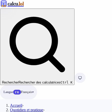
calcu
.lol
Rechercher
Rechercher des calculatrices
Ctrl
K
Langue
Français
FR
Accueil
›
Quotidien et pratique
›