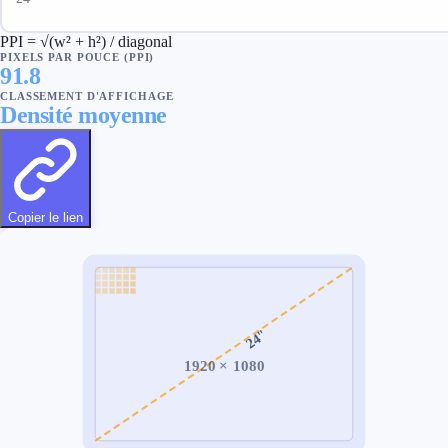
PPI = √(w² + h²) / diagonal
PIXELS PAR POUCE (PPI)
91.8
CLASSEMENT D'AFFICHAGE
Densité moyenne
Copier le lien
"
24
1920
×
1080