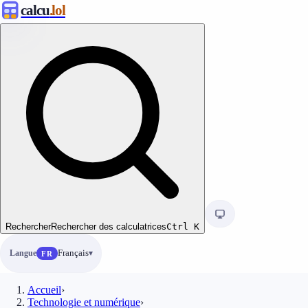
calcu
.lol
Rechercher
Rechercher des calculatrices
Ctrl
K
Langue
Français
FR
Accueil
›
Technologie et numérique
›