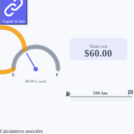
Copier le lien
Total cost
$
60.00
E
F
40.00
L used
🏁
⛽
500
km
Calculatrices associées