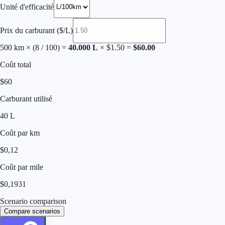
Unité d'efficacité
Prix du carburant
(
$/L
)
500
km × (
8
/ 100) =
40.000
L
× $
1.50
=
$
60.00
Coût total
$
60
Carburant utilisé
40
L
Coût par km
$
0,12
Coût par mile
$
0,1931
Scenario comparison
Compare scenarios