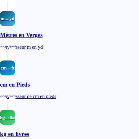
m→yd
Mètres en Verges
convertisseur m en yd
cm→ft
cm en Pieds
convertisseur de cm en pieds
kg→lbs
kg en livres