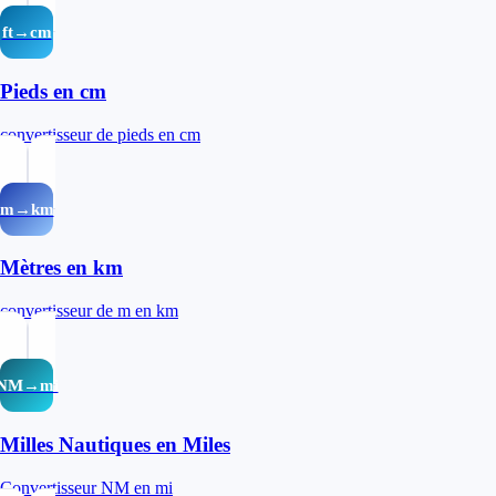
ft→cm
Pieds en cm
convertisseur de pieds en cm
m→km
Mètres en km
convertisseur de m en km
NM→mi
Milles Nautiques en Miles
Convertisseur NM en mi