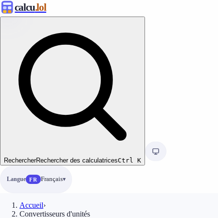
calcu
.lol
Rechercher
Rechercher des calculatrices
Ctrl
K
Langue
Français
FR
Accueil
›
Convertisseurs d'unités