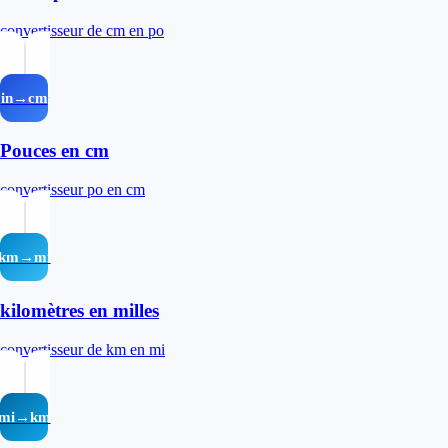
convertisseur de cm en po
in→cm
Pouces en cm
convertisseur po en cm
km→mi
kilomètres en milles
convertisseur de km en mi
mi→km