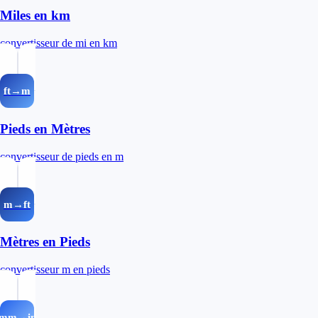
Miles en km
convertisseur de mi en km
ft→m
Pieds en Mètres
convertisseur de pieds en m
m→ft
Mètres en Pieds
convertisseur m en pieds
mm→in