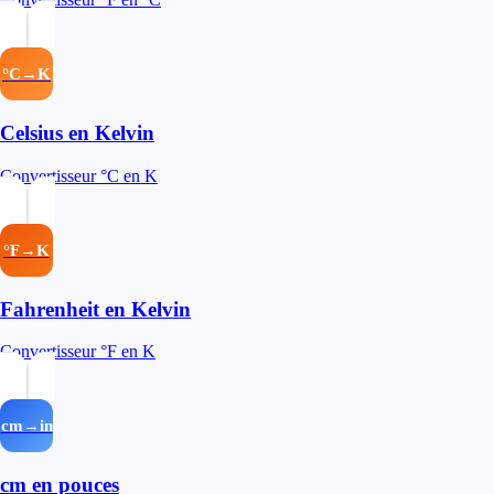
°C→K
Celsius en Kelvin
Convertisseur °C en K
°F→K
Fahrenheit en Kelvin
Convertisseur °F en K
cm→in
cm en pouces