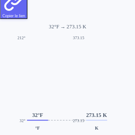
Copier le lien
32
°F →
273.15
K
212°
373.15
32°F
273.15 K
32°
273.15
°F
K