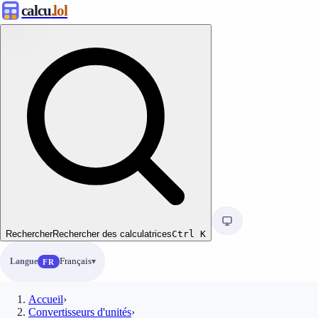
calcu
.lol
Rechercher
Rechercher des calculatrices
Ctrl
K
Langue
Français
FR
Accueil
›
Convertisseurs d'unités
›