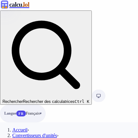
calcu
.lol
Rechercher
Rechercher des calculatrices
Ctrl
K
Langue
Français
FR
Accueil
›
Convertisseurs d'unités
›