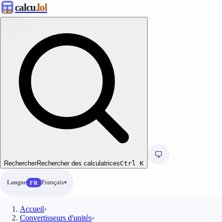
calcu
.lol
Rechercher
Rechercher des calculatrices
Ctrl
K
Langue
Français
FR
Accueil
›
Convertisseurs d'unités
›