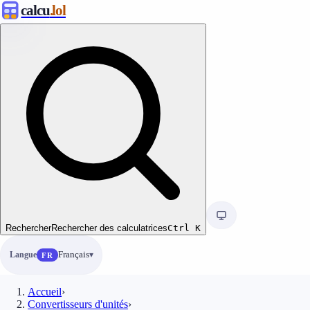
calcu
.lol
Rechercher
Rechercher des calculatrices
Ctrl
K
Langue
Français
FR
Accueil
›
Convertisseurs d'unités
›