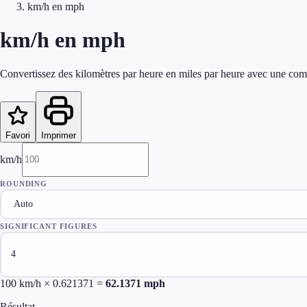
km/h en mph
km/h en mph
Convertissez des kilomètres par heure en miles par heure avec une com
Favori
Imprimer
km/h
ROUNDING
SIGNIFICANT FIGURES
100
km/h × 0.621371 =
62.1371
mph
Résultat