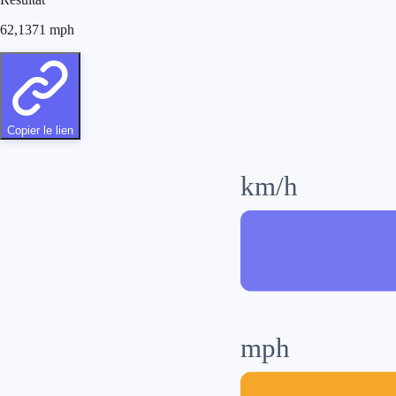
62,1371
mph
Copier le lien
km/h
mph