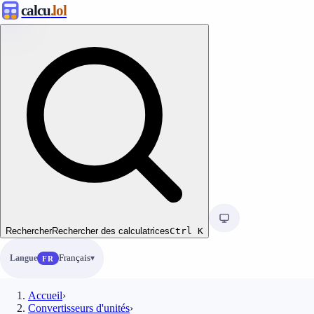
calcu
.lol
Rechercher
Rechercher des calculatrices
Ctrl
K
Langue
Français
FR
Accueil
›
Convertisseurs d'unités
›