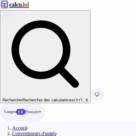
calcu
.lol
Rechercher
Rechercher des calculatrices
Ctrl
K
Langue
Français
FR
Accueil
›
Convertisseurs d'unités
›