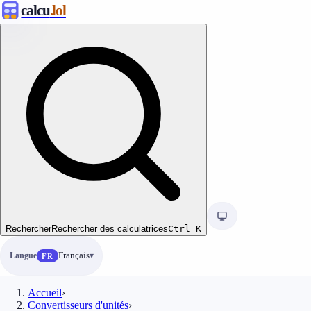
calcu
.lol
Rechercher
Rechercher des calculatrices
Ctrl
K
Langue
Français
FR
Accueil
›
Convertisseurs d'unités
›