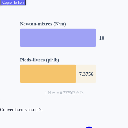
Copier le lien
Newton-mètres (N·m)
10
Pieds-livres (pi·lb)
7,3756
1 N·m = 0.737562 ft·lb
Convertisseurs associés