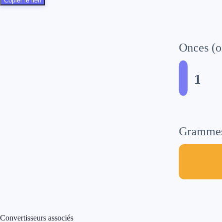
Copier le lien
Onces (o
1
Grammes
Convertisseurs associés