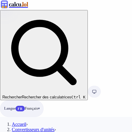
calcu
.lol
Rechercher
Rechercher des calculatrices
Ctrl
K
Langue
Français
FR
Accueil
›
Convertisseurs d'unités
›