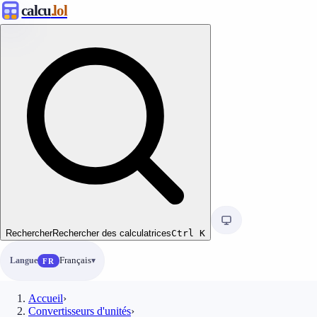
calcu
.lol
Rechercher
Rechercher des calculatrices
Ctrl
K
Langue
Français
FR
Accueil
›
Convertisseurs d'unités
›