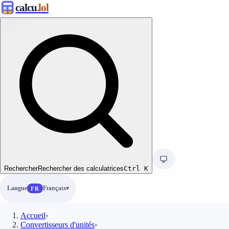
calcu
.lol
Rechercher
Rechercher des calculatrices
Ctrl
K
Langue
Français
FR
Accueil
›
Convertisseurs d'unités
›