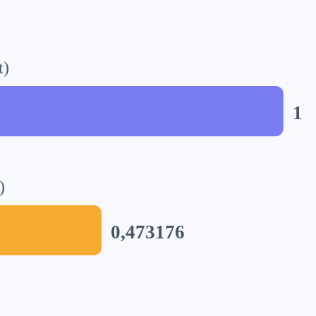
t)
1
)
0,473176