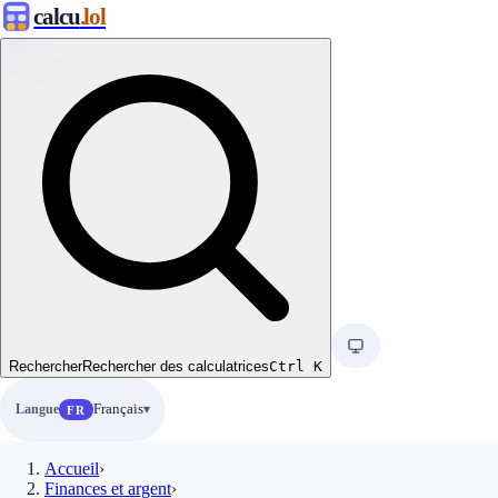
calcu
.lol
Rechercher
Rechercher des calculatrices
Ctrl
K
Langue
Français
FR
Accueil
›
Finances et argent
›