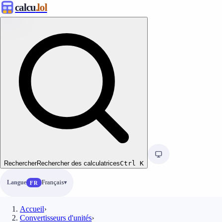
calcu
.lol
Rechercher
Rechercher des calculatrices
Ctrl
K
Langue
Français
FR
Accueil
›
Convertisseurs d'unités
›