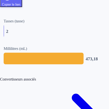
Copier le lien
Tasses (tasse)
2
Millilitres (mL)
473,18
Convertisseurs associés