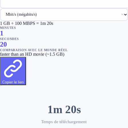
Vitesse de connexion
unit
1
GB
÷
100
MBPS
=
1m 20s
MINUTES
1
SECONDES
20
COMPARAISON AVEC LE MONDE RÉEL
faster than an HD movie (~1.5 GB)
Copier le lien
1m 20s
Temps de téléchargement