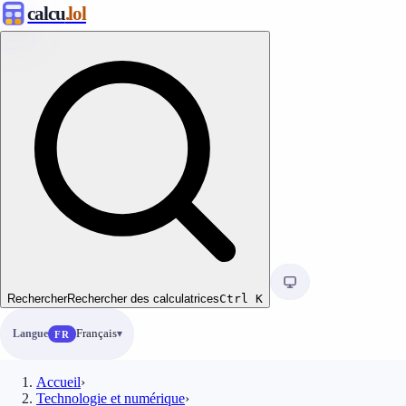
calcu
.lol
Rechercher
Rechercher des calculatrices
Ctrl
K
Langue
Français
FR
Accueil
›
Technologie et numérique
›