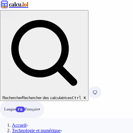
calcu
.lol
Rechercher
Rechercher des calculatrices
Ctrl
K
Langue
Français
FR
Accueil
›
Technologie et numérique
›