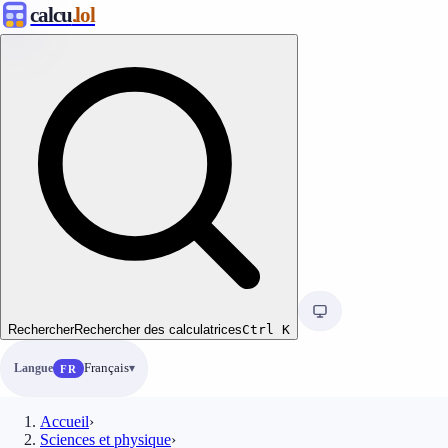
calcu
.lol
Rechercher
Rechercher des calculatrices
Ctrl
K
Langue
Français
FR
Accueil
›
Sciences et physique
›