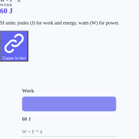
W = F * d
WORK
60
J
SI units: joules (J) for work and energy, watts (W) for power.
Copier le lien
Work
60 J
W = F * d