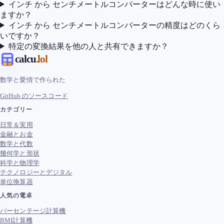
インチ から センチメートルコンバーターはどんな時に使い
ますか？
インチ から センチメートルコンバーターの精度はどのくら
いですか？
特定の変換結果を他の人と共有できますか？
calcu
.lol
数学と愛情で作られた
GitHub のソースコード
カテゴリー
日常＆実用
金融とお金
数学と代数
幾何学と形状
科学と物理学
テクノロジーとデジタル
単位換算器
人気の電卓
パーセンテージ計算機
BMI計算機