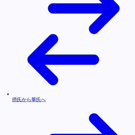
摂氏から華氏へ