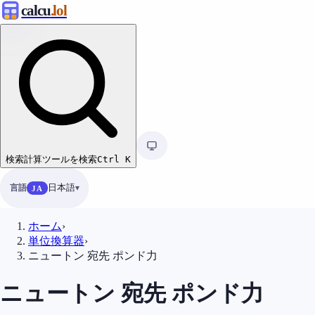
calcu
.lol
検索
計算ツールを検索
Ctrl
K
言語
日本語
JA
ホーム
›
単位換算器
›
ニュートン 宛先 ポンド力
ニュートン 宛先 ポンド力