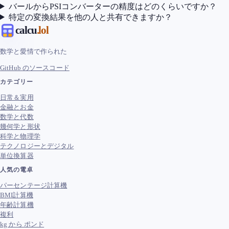
バールからPSIコンバーターの精度はどのくらいですか？
特定の変換結果を他の人と共有できますか？
calcu
.lol
数学と愛情で作られた
GitHub のソースコード
カテゴリー
日常＆実用
金融とお金
数学と代数
幾何学と形状
科学と物理学
テクノロジーとデジタル
単位換算器
人気の電卓
パーセンテージ計算機
BMI計算機
年齢計算機
複利
kg から ポンド