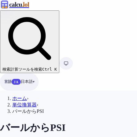
calcu
.lol
検索
計算ツールを検索
Ctrl
K
言語
日本語
JA
ホーム
›
単位換算器
›
バールからPSI
バールからPSI