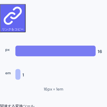
リンクをコピー
px
16
em
1
16
px =
1
em
関連する変換ツール