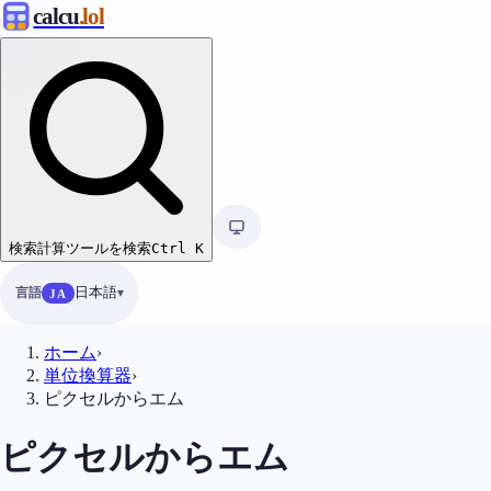
calcu
.lol
検索
計算ツールを検索
Ctrl
K
言語
日本語
JA
ホーム
›
単位換算器
›
ピクセルからエム
ピクセルからエム