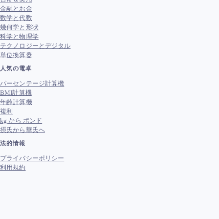
金融とお金
数学と代数
幾何学と形状
科学と物理学
テクノロジーとデジタル
単位換算器
人気の電卓
パーセンテージ計算機
BMI計算機
年齢計算機
複利
kg から ポンド
摂氏から華氏へ
法的情報
プライバシーポリシー
利用規約