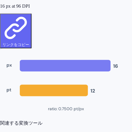
16
px at
96
DPI
リンクをコピー
px
16
pt
12
ratio:
0.7500
pt/px
関連する変換ツール