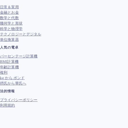
日常＆実用
金融とお金
数学と代数
幾何学と形状
科学と物理学
テクノロジーとデジタル
単位換算器
人気の電卓
パーセンテージ計算機
BMI計算機
年齢計算機
複利
kg から ポンド
摂氏から華氏へ
法的情報
プライバシーポリシー
利用規約