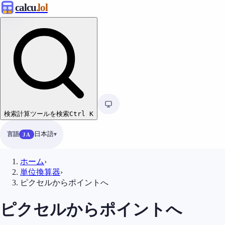
calcu
.lol
検索
計算ツールを検索
Ctrl
K
言語
日本語
JA
ホーム
›
単位換算器
›
ピクセルからポイントへ
ピクセルからポイントへ