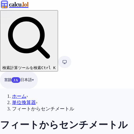
calcu
.lol
検索
計算ツールを検索
Ctrl
K
言語
日本語
JA
ホーム
›
単位換算器
›
フィートからセンチメートル
フィートからセンチメートル