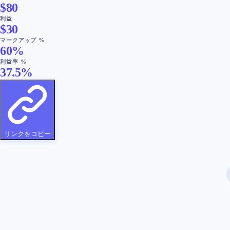
$
80
利益
$
30
マークアップ %
60
%
利益率 %
37.5
%
リンクをコピー