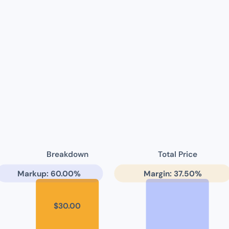
Breakdown
Total Price
Markup:
60.00
%
Margin:
37.50
%
$
30.00