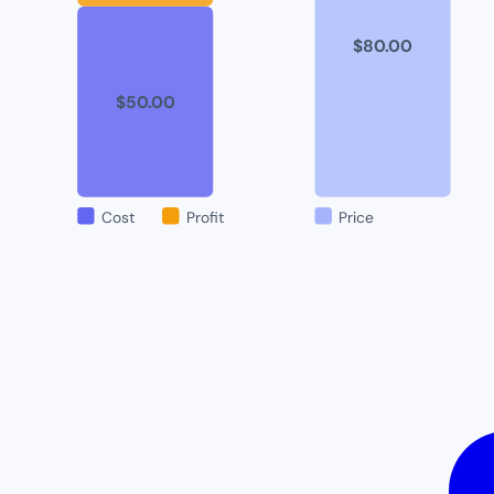
$
80.00
$
50.00
Cost
Profit
Price