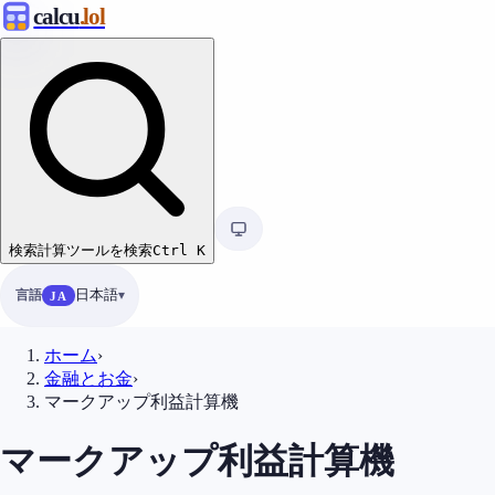
calcu
.lol
検索
計算ツールを検索
Ctrl
K
言語
日本語
JA
ホーム
›
金融とお金
›
マークアップ利益計算機
マークアップ利益計算機