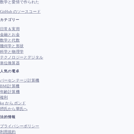
数学と愛情で作られた
GitHub のソースコード
カテゴリー
日常＆実用
金融とお金
数学と代数
幾何学と形状
科学と物理学
テクノロジーとデジタル
単位換算器
人気の電卓
パーセンテージ計算機
BMI計算機
年齢計算機
複利
kg から ポンド
摂氏から華氏へ
法的情報
プライバシーポリシー
利用規約