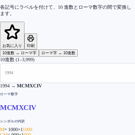
各記号にラベルを付けて、10 進数とローマ数字の間で変換し
ます。
お気に入り
印刷
10進数 → ローマ字
ローマ字 → 10進数
10進数
(1–3,999)
1994
→
MCMXCIV
ローマ数字
MCMXCIV
シンボルの内訳
M
=
1000
×
1
1000
CM
=
900
×
1
900