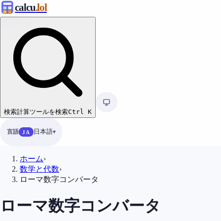
calcu
.lol
検索
計算ツールを検索
Ctrl
K
言語
日本語
JA
ホーム
›
数学と代数
›
ローマ数字コンバータ
ローマ数字コンバータ