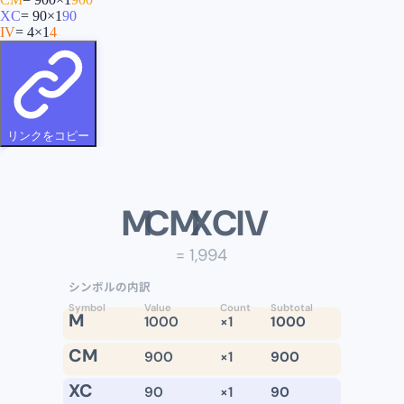
XC
=
90
×
1
90
IV
=
4
×
1
4
リンクをコピー
M
CM
XC
IV
=
1,994
シンボルの内訳
Symbol
Value
Count
Subtotal
M
1000
×
1
1000
CM
900
×
1
900
XC
90
×
1
90